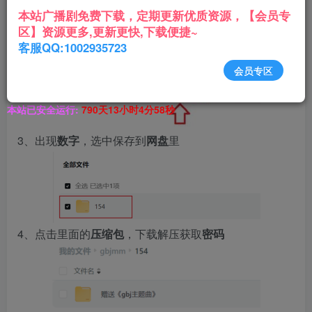
2、先点击
本站广播剧免费下载，定期更新优质资源，【会员专
密码，
进入网盘页面
区】资源更多,更新更快,下载便捷~
客服QQ:1002935723
会员专区
本站已安全运行:
790天13小时4分59秒
3、出现
数字
，选中保存到
网盘
里
4、点击里面的
压缩包
，下载解压获取
密码