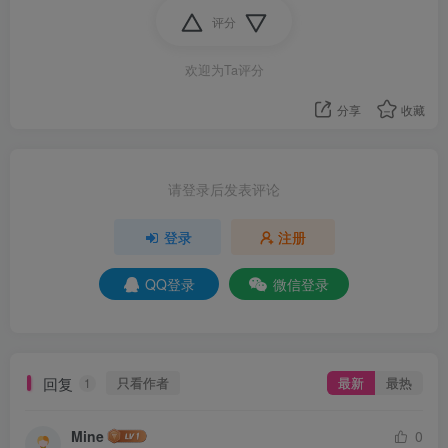
评分
欢迎为Ta评分
分享
收藏
请登录后发表评论
登录
注册
QQ登录
微信登录
回复
只看作者
最新
最热
1
Mine
0