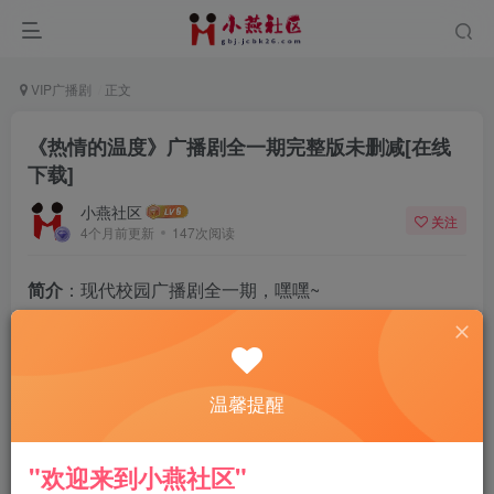
VIP广播剧
正文
《热情的温度》广播剧全一期完整版未删减[在线
下载]
小燕社区
关注
4个月前更新
147次阅读
简介
：现代校园广播剧全一期，嘿嘿~
主役
：小K&饕餮
温馨提醒
"欢迎来到小燕社区"