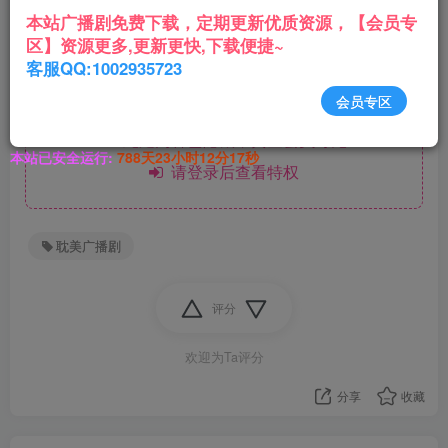
本站广播剧免费下载，定期更新优质资源，【会员专
区】资源更多,更新更快,下载便捷~
下载地址👇
客服QQ:1002935723
会员专区
此处内容已隐藏，黄金会员可见
本站已安全运行:
788天23小时12分18秒
请登录后查看特权
耽美广播剧
评分
欢迎为Ta评分
分享
收藏