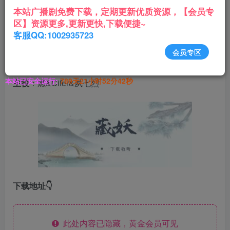
可他等啊等啊，等了这么些年，怎么那人还不放了他?
本站广播剧免费下载，定期更新优质资源，【会员专
区】资源更多,更新更快,下载便捷~
就在他觉得自己快要等到时，他却惊愕地发现，自己的
客服QQ:1002935723
肚子居然一天天大了起来！啊，他的肚子里什么时候跑
会员专区
进去一只小妖怪！
本站已安全运行:
789天21小时52分43秒
主役
：燃&Cifer&夙七烈
下载地址👇
此处内容已隐藏，黄金会员可见