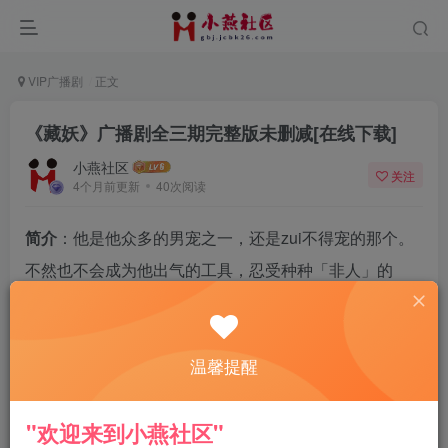
VIP广播剧
正文
《藏妖》广播剧全三期完整版未删减[在线下载]
小燕社区
关注
4个月前更新
40次阅读
简介
：他是他众多的男宠之一，还是zui不得宠的那个。
不然也不会成为他出气的工具，忍受种种「非人」的
「虐待」。
不过他却是暗暗松了口气，他宁愿那人彻`底厌倦了他，
温馨提醒
放他出府。
把所有值钱的东西都卖了，备足盘缠，等着出府的那一
"欢迎来到小燕社区"
天，去找他在这世上唯`一牵挂的人。