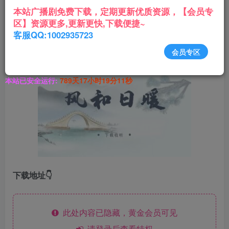
改变着攻，并且使他认清自己，虽然过程曲折，好在结
本站广播剧免费下载，定期更新优质资源，【会员专
局圆满。
区】资源更多,更新更快,下载便捷~
客服QQ:1002935723
主役：
卡修&小K
会员专区
本站已安全运行:
789天17小时19分12秒
下载地址👇
此处内容已隐藏，黄金会员可见
请登录后查看特权