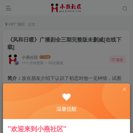
VIP广播剧
正文
《风和日暖》广播剧全三期完整版未删减[在线下
载]
小燕社区
关注
11个月前更新
33次阅读
简介：
攻在朋友介绍下认识了初恋对他一见钟情，试图
囚禁将其留在身边，几年后，因为各种原因，初恋自杀
了，之后攻因为初恋的死变得对爱有很深的执念，遇到
受后对其展开了渣攻行为，试图打造一个替身，想要证
温馨提醒
明，只要自己再努力一些，初恋就会爱上自己……
好在遇到了受，在两人相处过程中，受的善良勇敢慢慢
"欢迎来到小燕社区"