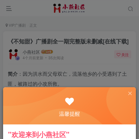
VIP广播剧
正文
《不知甜》广播剧全一期完整版未删减[在线下载]
小燕社区
关注
4个月前更新
35次阅读
简介
：因为洪水而父母双亡，流落他乡的小受遇到了土
匪，被路过的小攻所救。
小攻是镇上首富的独子，也是父母双亡，他能文能武、
无所不精，就是每天不务正业，喜欢钓鱼逗鸟。
温馨提醒
小攻对小受很好，照顾他，还帮他开了一个糕点铺子，
两人互相被对方吸引，最后he。
"欢迎来到小燕社区"