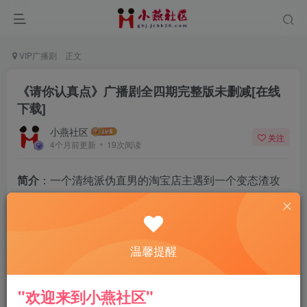
VIP广播剧
正文
《请你认真点》广播剧全四期完整版未删减[在线
下载]
小燕社区
关注
4个月前更新
19次阅读
简介
：一个清纯派伪直男的淘宝店主遇到一个变态渣攻
的买家，不退货要差评，不打折要差评，不帮忙要差
评，不让吻还要差评……面对如此变态的渣攻，清纯派
伪直男决定与他死磕到底！
温馨提醒
主役
：星潮729x苏莫离
"欢迎来到小燕社区"