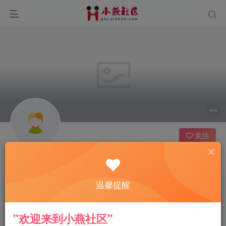
关注
LadHtxb
温馨提醒
文章
0
收藏
0
评论
0
版块
0
帖子
0
粉丝
0
"欢迎来到小燕社区"
发布
排序
0