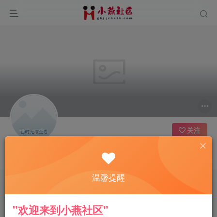
关注
Selina
温馨提醒
文章
0
收藏
0
评论
0
版块
0
帖子
0
粉丝
0
"欢迎来到小燕社区"
发布
排序
0