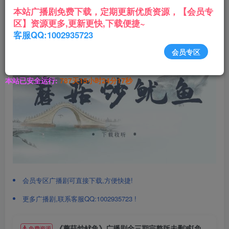
本站广播剧免费下载，定期更新优质资源，【会员专
区】资源更多,更新更快,下载便捷~
主役
：天空&李逍遥
客服QQ:1002935723
会员专区
本站已安全运行:
787天15小时24分18秒
会员专区广播剧可直接下载,方便快捷!
更多广播剧,联系客服QQ:1002935723 !
《蘑菇炒鱿鱼》广播剧全三期完整版未删减[免
免费资源