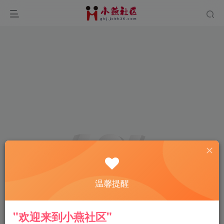
温馨提醒
"欢迎来到小燕社区"