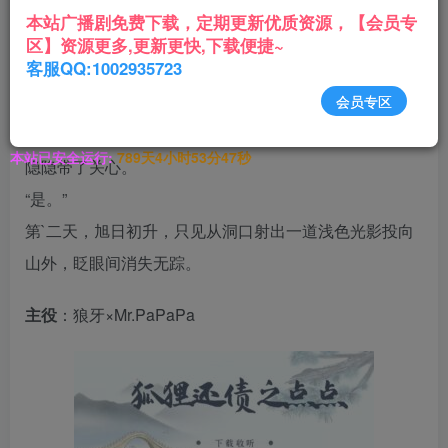
“呃？”似有惊疑，沉吟片刻，“既已选定，不可更改，你
本站广播剧免费下载，定期更新优质资源，【会员专
即日下山。”
区】资源更多,更新更快,下载便捷~
客服QQ:1002935723
“是。”
“小点，你修炼三百年即可幻化人形，殊为不易，此次下
会员专区
山，是为俗世修行，修行期间法力受限，切不可造次。”
本站已安全运行:
789天4小时53分47秒
隐隐带了关心。
“是。”
第`二天，旭日初升，只见从洞口射出一道浅色光影投向
山外，眨眼间消失无踪。
主役
：狼牙×Mr.PaPaPa