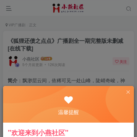
VIP广播剧
正文
《狐狸还债之点点》广播剧全一期完整版未删减
[在线下载]
小燕社区
关注
5个月前更新
126次阅读
简介
：飘渺层云间，依稀可见一处山峰，陡峭奇峻，神
秘幽远。
山巅终年积雪，遍地银白，唯有一处绝壁苍翠欲滴，藤
萝丝蔓掩翼，竟是一处洞穴，别有天地。
温馨提醒
洞穴中，隐隐传来话声——
“我便选这个债主。”声音有些稚嫩。
"欢迎来到小燕社区"