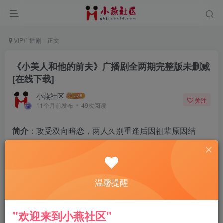
VIP广播剧
正文
《小美人和他的前夫》广播剧全两期完整版未删减
[在线下载]
小燕社区
关注
11个月前发布
49次阅读
简介
：攻受双向暗恋，两人久别重逢后因祖辈原因结
婚。攻非常爱受，但因为性格原因，沉默寡言不会表
达，受是个小笨蛋，喜欢攻不自知。经历过磨难之后，
攻向受表白，受也傲娇表示了爱意，双向暗恋的两人终
温馨提醒
于真正走到一起！
"欢迎来到小燕社区"
主役：
赵一昂&小k