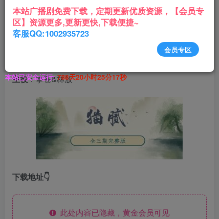
再普通不过的应酬交际。
本站广播剧免费下载，定期更新优质资源，【会员专
区】资源更多,更新更快,下载便捷~
于是温瑞终于集中爆发。温瑞逐渐觉得绝望，开始对温
客服QQ:1002935723
海林冷言冷语，计划逃离温海林身边。
会员专区
然而温瑞没逃跑几天就被温海林抓回来了……
本站已安全运行:
788天20小时25分18秒
主役
：擎苍&林放
下载地址👇
此处内容已隐藏，黄金会员可见