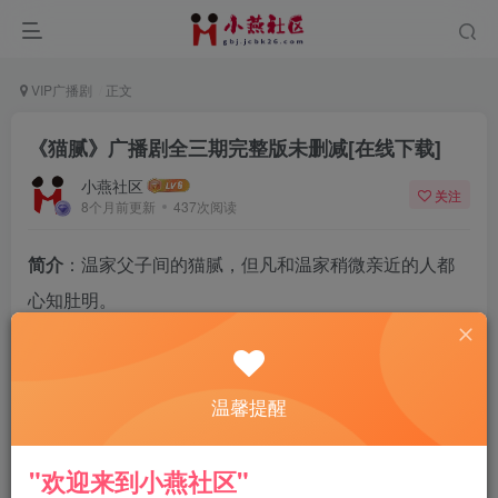
VIP广播剧
正文
《猫腻》广播剧全三期完整版未删减[在线下载]
小燕社区
关注
8个月前更新
437次阅读
简介
：温家父子间的猫腻，但凡和温家稍微亲近的人都
心知肚明。
表面上的父慈子孝只是豪门深邸用来用来遮掩不伦现实
的管用伎俩。
温馨提醒
温海林把温瑞宠上天，无论在物质还是精神上，可在忠
诚度方面，两人却显然没能达成共识。
"欢迎来到小燕社区"
温瑞要的是“唯·一”的忠诚，温海林却把偶尔的外宿当成是