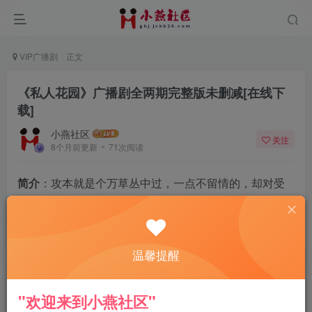
VIP广播剧
正文
《私人花园》广播剧全两期完整版未删减[在线下
载]
小燕社区
关注
8个月前更新
71次阅读
简介
：攻本就是个万草丛中过，一点不留情的，却对受
一见钟情。
可是受有男朋友，但是攻就是从来没这么想得到一个
人，便设计受和他男朋友分手了，然后强z了受，还强行
温馨提醒
让受跟他同居。
之后就是攻的各种撩汉的手段，就这样慢慢让受沦陷
"欢迎来到小燕社区"