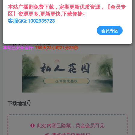
了…..
本站广播剧免费下载，定期更新优质资源，【会员专
区】资源更多,更新更快,下载便捷~
“一个强大的猎手锁定了目标，不折手段将其围困在自己
客服QQ:1002935723
的私人花园里，渐渐沉迷无法逃脱。”
会员专区
主役
：八千里路×lee
本站已安全运行:
789天22小时21分26秒
下载地址👇
此处内容已隐藏，黄金会员可见
请登录后查看特权