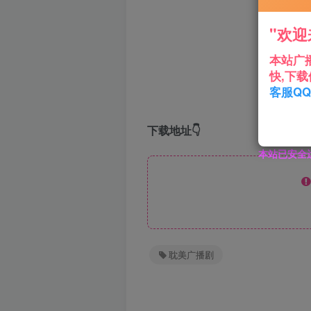
"欢迎
本站广
快,下载
客服QQ:
下载地址👇
本站已安全
耽美广播剧