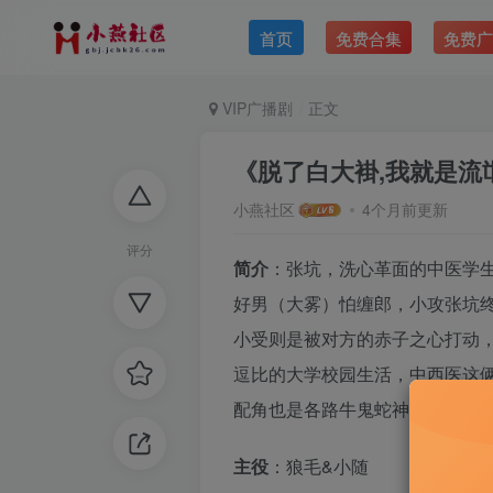
首页
免费合集
免费广
VIP广播剧
正文
《脱了白大褂,我就是流
小燕社区
4个月前更新
评分
简介
：张坑，洗心革面的中医学
好男（大雾）怕缠郎，小攻张坑
小受则是被对方的赤子之心打动
逗比的大学校园生活，中西医这
配角也是各路牛鬼蛇神，每天都
主役
：狼毛&小随