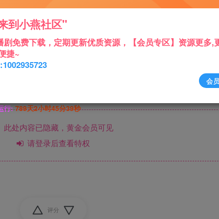
来到小燕社区"
播剧免费下载，定期更新优质资源，【会员专区】资源更多,
便捷~
1002935723
会
运行:
789天2小时45分40秒
此处内容已隐藏，黄金会员可见
请登录后查看特权
评分