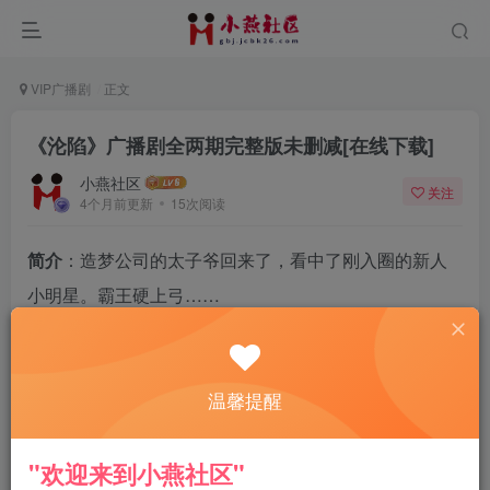
VIP广播剧
正文
《沦陷》广播剧全两期完整版未删减[在线下载]
小燕社区
关注
4个月前更新
15次阅读
简介
：造梦公司的太子爷回来了，看中了刚入圈的新人
小明星。霸王硬上弓……
——你不愿意啊？我会让你求我的。
——忍住，一切都会过去的。
温馨提醒
——方宁不知道，一切才开始……
——方宁，我对你是越来越有兴趣了。也许我开始喜欢
"欢迎来到小燕社区"
你了……