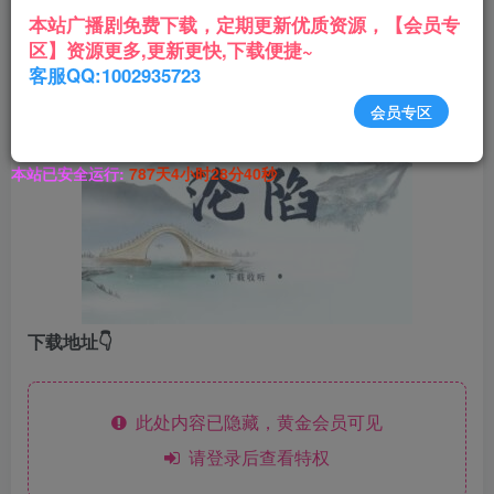
——只要你一松手，我就会离得远远的，再也不会回
本站广播剧免费下载，定期更新优质资源，【会员专
区】资源更多,更新更快,下载便捷~
来。
客服QQ:1002935723
主役
：魅影之声&矜持ING
会员专区
本站已安全运行:
787天4小时28分40秒
下载地址👇
此处内容已隐藏，黄金会员可见
请登录后查看特权